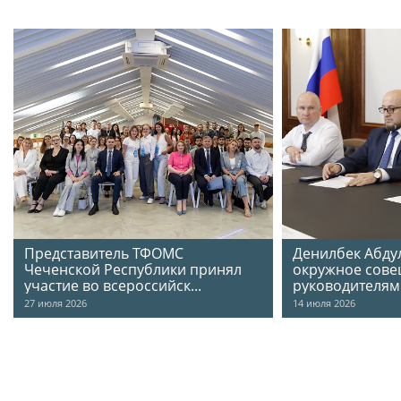
Представитель ТФОМС
Денилбек Абду
Чеченской Республики принял
окружное сове
участие во всероссийск...
руководителя
27
июля
2026
14
июля
2026