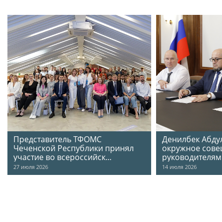
Представитель ТФОМС
Денилбек Абду
Чеченской Республики принял
окружное сове
участие во всероссийск...
руководителя
27
июля
2026
14
июля
2026