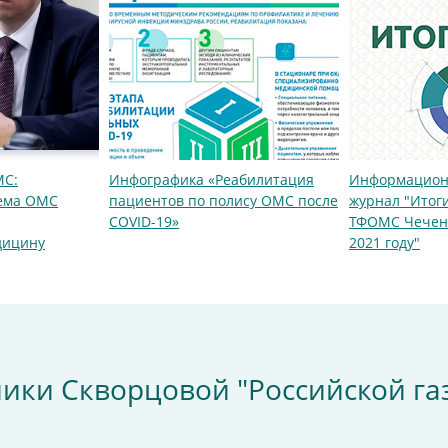
МС:
Инфографика «Реабилитация
Информацион
тема ОМС
пациентов по полису ОМС после
журнал "Итог
COVID-19»
ТФОМС Чеченс
дицину
2021 году"
ки Скворцовой "Российской га