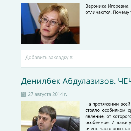
Вероника Игоревна,
отличаются. Почему 
Добавить закладку в:
Денилбек Абдулазизов. Ч
27 августа 2014 г.
На протяжении всей
стояло особняком с
явление, от которог
особенное. И даже 
очень часто они ст