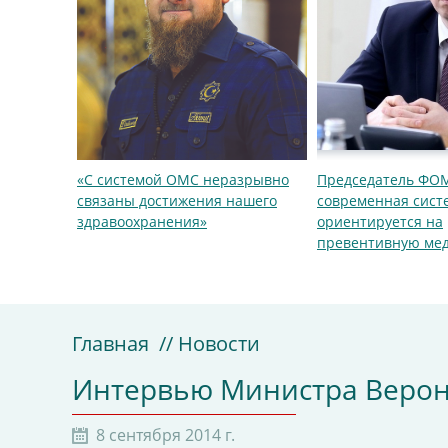
«С системой ОМС неразрывно
Председатель ФО
связаны достижения нашего
современная сис
здравоохранения»
ориентируется на
превентивную ме
Главная
// Новости
Интервью Министра Верони
8 сентября 2014 г.