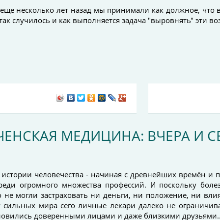
 еще несколько лет назад мы принимали как должное, что 
так случилось и как выполняется задача "выровнять" эти в
ЕЧЕНСКАЯ МЕДИЦИНА: ВЧЕРА И 
 истории человечества - начиная с древнейших времён и п
реди огромного множества профессий. И поскольку болезн
о не могли застраховать ни деньги, ни положение, ни вл
у сильных мира сего личные лекари далеко не ограничи
ановились доверенными лицами и даже близкими друзьями..