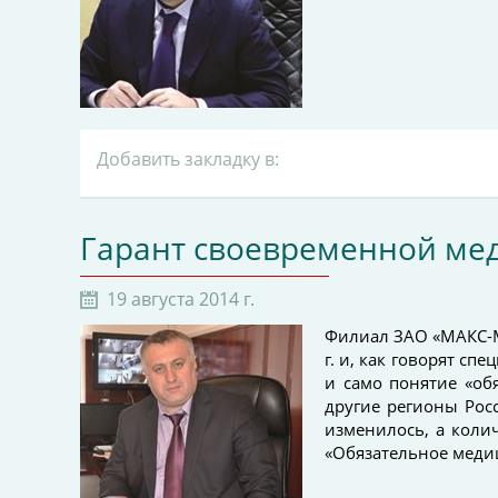
Добавить закладку в:
Гарант своевременной ме
19 августа 2014 г.
Филиал ЗАО «МАКС-М»
г. и, как говорят с
и само понятие «об
другие регионы Рос
изменилось, а коли
«Обязательное медиц