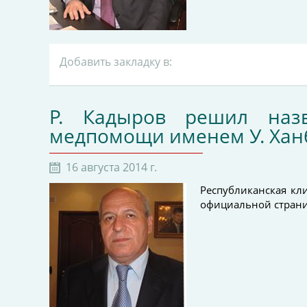
Добавить закладку в:
Р. Кадыров решил назв
медпомощи именем У. Хан
16 августа 2014 г.
Республиканская кл
официальной страниц