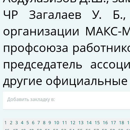
ЧР Загалаев У. Б.
организации МАКС-М
профсоюза работнико
председатель ассоц
другие официальные 
Добавить закладку в:
1
2
3
4
5
6
7
8
9
10
11
12
13
14
15
16
17
18
1