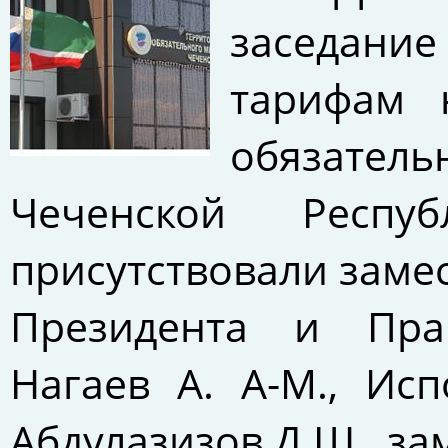
заседани
тарифам 
обязател
Чеченской Респ
присутствовали заме
Президента и Прав
Нагаев А. А-М., И
Абдулазизов Д.Ш., з