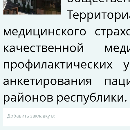
Территор
медицинского страх
качественной ме
профилактических 
анкетирования па
районов республики.
Добавить закладку в: