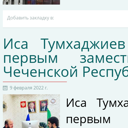
Добавить закладку в:
Иса Тумхаджиев
первым замес
Чеченской Респу
9 февраля 2022 г.
Иса Тумх
первым 